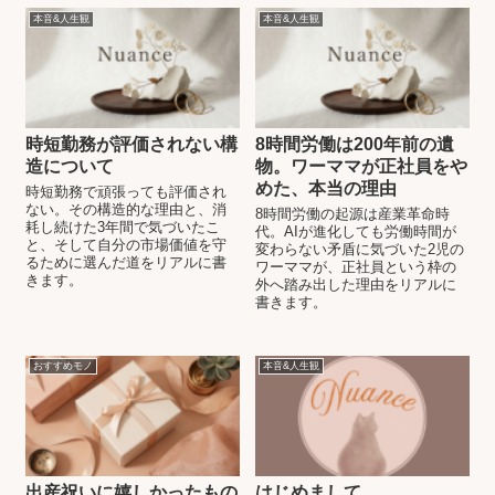
本音&人生観
本音&人生観
時短勤務が評価されない構
8時間労働は200年前の遺
造について
物。ワーママが正社員をや
めた、本当の理由
時短勤務で頑張っても評価され
ない。その構造的な理由と、消
8時間労働の起源は産業革命時
耗し続けた3年間で気づいたこ
代。AIが進化しても労働時間が
と、そして自分の市場価値を守
変わらない矛盾に気づいた2児の
るために選んだ道をリアルに書
ワーママが、正社員という枠の
きます。
外へ踏み出した理由をリアルに
書きます。
おすすめモノ
本音&人生観
出産祝いに嬉しかったもの
はじめまして