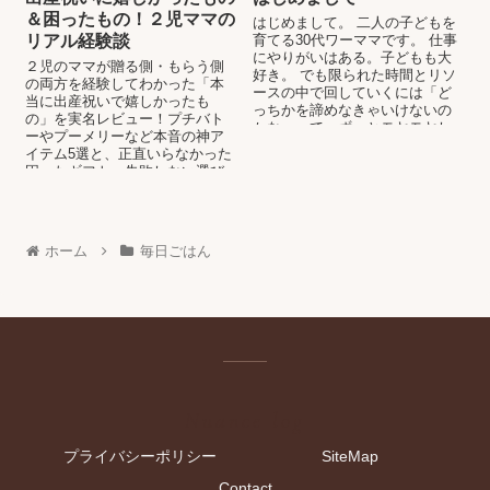
＆困ったもの！２児ママの
はじめまして。 二人の子どもを
リアル経験談
育てる30代ワーママです。 仕事
にやりがいはある。子どもも大
２児のママが贈る側・もらう側
好き。 でも限られた時間とリソ
の両方を経験してわかった「本
ースの中で回していくには「ど
当に出産祝いで嬉しかったも
っちかを諦めなきゃいけないの
の」を実名レビュー！プチバト
かな」って、ずっとモヤモヤし
ーやプーメリーなど本音の神ア
ていました。 ...
イテム5選と、正直いらなかった
困ったギフト、失敗しない選び
方の鉄則をまとめました。
ホーム
毎日ごはん
Nuance log
プライバシーポリシー
SiteMap
Contact